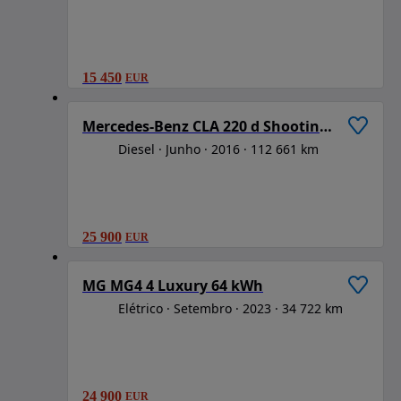
15 450
EUR
1
/
6
Mercedes-Benz CLA 220 d Shooting Brake AMG Line Aut.
Diesel
Junho
2016
112 661 km
25 900
EUR
1
/
6
MG MG4 4 Luxury 64 kWh
Elétrico
Setembro
2023
34 722 km
24 900
EUR