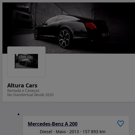
Altura Cars
Ramada e Caneças
No Standvirtual desde 2020
1
/
6
Mercedes-Benz A 200
Diesel
Maio
2013
157 893 km