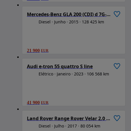
1
/
6
Mercedes-Benz GLA 200 (CDI) d 7G-DCT AMG Line
Diesel
Junho
2015
128 425 km
21 900
EUR
1
/
6
Audi e-tron 55 quattro S line
Elétrico
Janeiro
2023
106 568 km
41 900
EUR
1
/
6
Land Rover Range Rover Velar 2.0 D R-Dynamic HSE
Diesel
Julho
2017
80 054 km